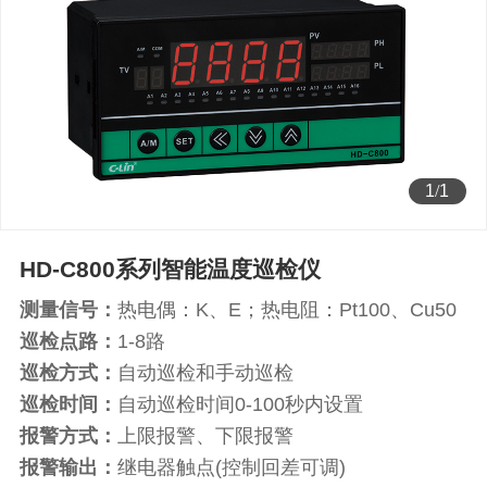
1
/
1
HD-C800系列智能温度巡检仪
测量信号：
热电偶：K、E；热电阻：Pt100、Cu50
巡检点路：
1-8路
巡检方式：
自动巡检和手动巡检
巡检时间：
自动巡检时间0-100秒内设置
报警方式：
上限报警、下限报警
报警输出：
继电器触点(控制回差可调)