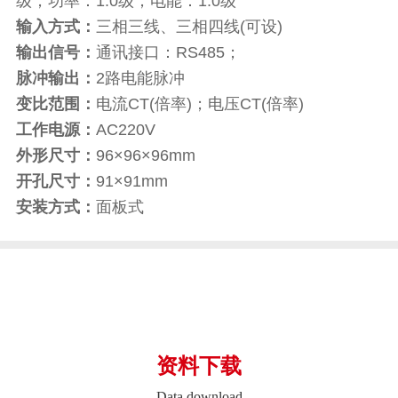
级；功率：1.0级；电能：1.0级
输入方式：
三相三线、三相四线(可设)
输出信号：
通讯接口：RS485；
脉冲输出：
2路电能脉冲
变比范围：
电流CT(倍率)；电压CT(倍率)
工作电源：
AC220V
外形尺寸：
96×96×96mm
开孔尺寸：
91×91mm
安装方式：
面板式
资料下载
Data download