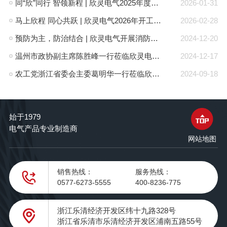
同“欣”同行 智领新程 | 欣灵电气2025年度表彰总结大会暨新年酒会成功举办！
2026-01-31
马上欣程 同心共跃 | 欣灵电气2026年开工大吉！
2026-02-28
预防为主，防治结合 | 欣灵电气开展消防应急预案演练活动
2024-12-20
温州市政协副主席陈胜峰一行莅临欣灵电气调研指导
2024-12-17
农工党浙江省委会主委葛明华一行莅临欣灵电气考察调研
2024-09-18
始于1979
电气产品专业制造商
网站地图
销售热线：
服务热线：
0577-6273-5555
400-8236-775
浙江乐清经济开发区纬十九路328号
浙江省乐清市乐清经济开发区浦南五路55号