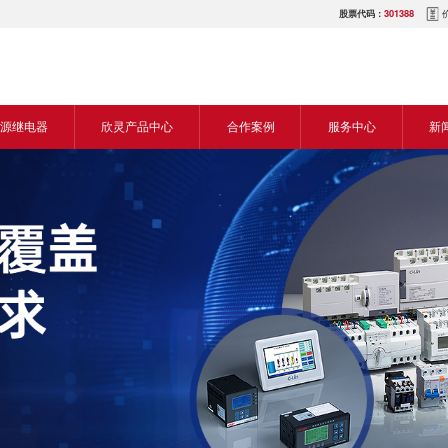
股票代码：
301388
源继电器
欣灵产品中心
合作案例
服务中心
新
源交流继电器
继电器
食品机械行业
营销网络
新
源直流继电器
传感器
机床行业
服务热线
展
电气传动与控制
塑料机械行业
电商平台
电
仪器仪表
建筑机械行业
下载中心
常
开关
包装机械行业
视频中心