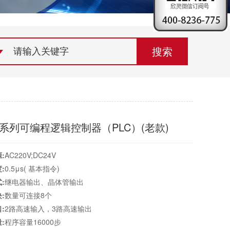
荣誉资质
组织机构
联系欣灵
2系列可编程逻辑控制器（PLC）(老款)
:
AC220V;DC24V
:
0.5μs( 基本指令)
:
继电器输出、晶体管输出
:
数量可连接8个
:
2路高速输入，3路高速输出
:
程序容量16000步