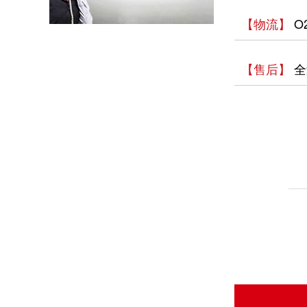
以母爱为名丨执扇寻夏 共赴一场美好花事
【物流】
O
同“欣”同行 智领新程 | 欣灵电气2025年度表彰总结大会暨新年酒会成功举办！
【售后】
全
马上欣程 同心共跃 | 欣灵电气2026年开工大吉！
预防为主，防治结合 | 欣灵电气开展消防应急预案演练活动
温州市政协副主席陈胜峰一行莅临欣灵电气调研指导
农工党浙江省委会主委葛明华一行莅临欣灵电气考察调研