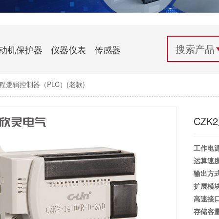
配电控制
纺织机械行业
电气百科
开关电源与电力模块
木工机械行业
常见问题
动机保护器
仪器仪表
传感器
自动化行业应用
化工机械行业
技术支持
程逻辑控制器（PLC）(老款)
投诉与建议
CZK
工作电源
运算速度
输出方式
扩展模块
高速接口
存储容量