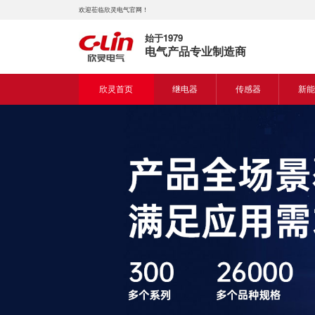
欢迎莅临欣灵电气官网！
始于1979
电气产品专业制造商
欣灵首页
继电器
传感器
新能
时间继电器
接近开关
新能
固体继电器
光电开关
新能
计数继电器
编码器
液位继电器
热电偶
电磁继电器及插座
热电阻