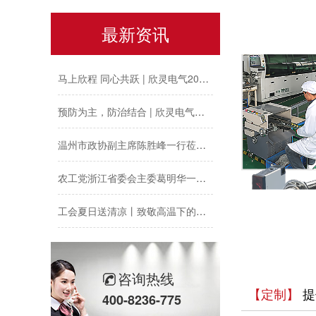
以母爱为名丨执扇寻夏 共赴一场美好花事
最新资讯
同“欣”同行 智领新程 | 欣灵电气2025年度表彰总结大会暨新年酒会成功举办！
马上欣程 同心共跃 | 欣灵电气2026年开工大吉！
预防为主，防治结合 | 欣灵电气开展消防应急预案演练活动
温州市政协副主席陈胜峰一行莅临欣灵电气调研指导
农工党浙江省委会主委葛明华一行莅临欣灵电气考察调研
工会夏日送清凉丨致敬高温下的每一份坚守
欣灵党建之行 寻访红色“旗”迹
欣灵“粽”头戏丨乐享『端午游园会』
咨询热线
【定制】
提
400-8236-775
热烈祝贺乐清市知识产权协会“智慧芽”专利搜索应用软件培训会顺利召开