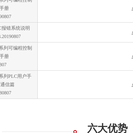
程手册
190807
LC报错系统说明
.20190807
K3系列可编程控制
件手册
807
K3系列PLC用户手
S通信篇
180807
六大优势