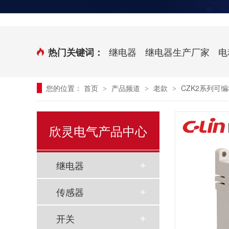
时控开关
传感器端子台
三相电力调整器系列
气缸式磁性开关
继电器
继电器生产厂家
电
热门关键词：
继电器模块系列
您的位置：
首页
产品频道
老款
CZK2系列可编
>
>
>
新能源继电器
欣灵电气产品中心
继电器
传感器
开关