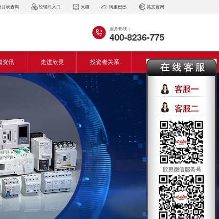
价目表查询
经销商入口
天猫
阿里巴巴
英文官网
服务热线：
400-8236-775
闻资讯
走进欣灵
投资者关系
闻动态
企业简介
会资讯
董事长致词
气百科
企业风采
见问答
专利证书
生产设备