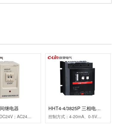
时间继电器
HHT4-4/3825P 三相电力调整器
工作电源：DC24V；AC24V、AC220V、AC380V延时范围：0.99s、9.9s、99s、9.9m、99m、99h99.9s、999s、99.9m、999m、999h重复误差：≤1%工作模式：通电延时触点形式：两组延时触点触点容量：3AAC250V(阻性)外形尺寸：45×82×90mm开孔尺寸：56-2×Φ4.5mm安装方式：装置式或35mm导轨式
控制方式：4-20mA、0-5V、0-10V三种方式可选输出方式：相位输出，移相范围0-150°负载电压：三相440VAC（三相三线）负载电流：25A保护功能：快速熔断器报警功能：断相、超温，继电器输出(1A/250VAC)介质耐压：≥2000VAC显示功能：LED面板显示SCR输出百分比及工作状态指示安装方式：螺栓安装使用负载：定阻抗电热丝、IR远红外线、UV灯管等外型尺寸：150×130×175mm安装尺寸：80×116mm(4-M5)冷却方式：自然冷却