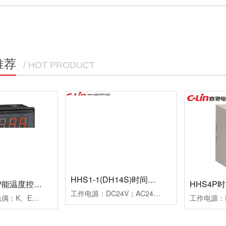
推荐
/ HOT PRODUCT
HHS1-1(DH14S)时间继电器
HB901系列智能温度控制仪
HHS4P
工作电源：DC24V；AC24V、AC220V、AC380V延时范围：0.01s~99h99m时分秒设置重复误差：≤1%工作模式：通电延时计时方式：正计时，数码管显示触点形式：两组延时带复位暂停功能触点容量：3AAC250V(阻性)外形尺寸：52×104×114mm开孔尺寸：45×77mm安装方式：面板式
测量信号：热电偶：K、E、J；热电阻：Pt100、Cu50控制方式：二位式继电器通断控制PID调节继电器通断控制；PID调节驱动SSR电压控制报警方式：一组报警继电器触点输出二组报警继电器触点输出工作电源：AC100~240V外形尺寸：96×96×78mm开孔尺寸：92×92mm附加功能：通讯功能、变送功能典型应用：用于挤塑机、回流焊机、鞋机等控温场合备注：多种传感器输入用户任意设定