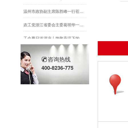
温州市政协副主席陈胜峰一行莅临欣灵电气调研指导
农工党浙江省委会主委葛明华一行莅临欣灵电气考察调研
工会夏日送清凉丨致敬高温下的每一份坚守
欣灵党建之行 寻访红色“旗”迹
咨询热线
欣灵“粽”头戏丨乐享『端午游园会』
400-8236-775
热烈祝贺乐清市知识产权协会“智慧芽”专利搜索应用软件培训会顺利召开
以母爱为名丨执扇寻夏 共赴一场美好花事
同“欣”同行 智领新程 | 欣灵电气2025年度表彰总结大会暨新年酒会成功举办！
马上欣程 同心共跃 | 欣灵电气2026年开工大吉！