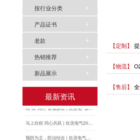
按行业分类
产品证书
老款
【定制】
提
热销推荐
【物流】
O
新品展示
【售后】
全
以母爱为名丨执扇寻夏 共赴一场美好花事
最新资讯
同“欣”同行 智领新程 | 欣灵电气2025年度表彰总结大会暨新年酒会成功举办！
马上欣程 同心共跃 | 欣灵电气2026年开工大吉！
预防为主，防治结合 | 欣灵电气开展消防应急预案演练活动