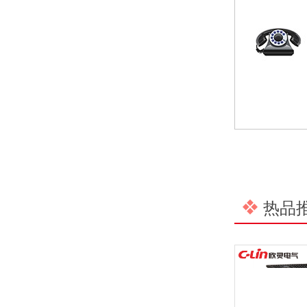
预防为主，防治结合 | 欣灵电气开展消防应急预案演练活动
温州市政协副主席陈胜峰一行莅临欣灵电气调研指导
农工党浙江省委会主委葛明华一行莅临欣灵电气考察调研
热品