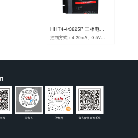
HHT4-4/3825P 三相电力调整器
控制方式：4-20mA、0-5V、0-10V三种方式可选输出方式：相位输出，移相范围0-150°负载电压：三相440VAC（三相三线）负载电流：25A保护功能：快速熔断器报警功能：断相、超温，继电器输出(1A/250VAC)介质耐压：≥2000VAC显示功能：LED面板显示SCR输出百分比及工作状态指示安装方式：螺栓安装使用负载：定阻抗电热丝、IR远红外线、UV灯管等外型尺寸：150×130×175mm安装尺寸：80×116mm(4-M5)冷却方式：自然冷却
们
阅号
抖音号
视频号
官方价格查询系统