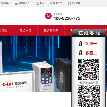
价目表查询
经销商入口
天猫
阿里巴巴
英文官网
服务热线：
400-8236-775
闻资讯
走进欣灵
投资者关系
闻动态
企业简介
会资讯
董事长致词
气百科
企业风采
见问答
专利证书
生产设备