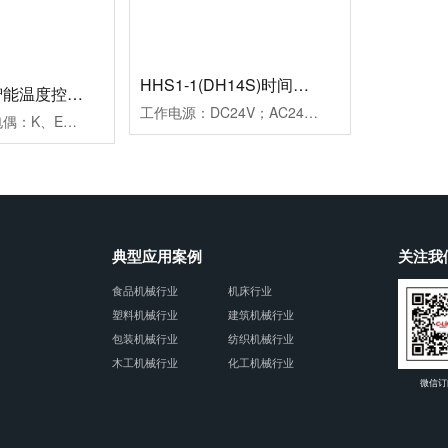
HHS1-1(DH14S)时间继电器
HB901系列智能温度控制仪
工作电源：DC24V；AC24V、AC220V、AC380V延时范围：0.01s~99h99m时分秒设置重复误差：≤1%工作模式：通电延时计时方式：正计时，数码管显示触点形式：两组延时带复位暂停功能触点容量：3AAC250V(阻性)外形尺寸：52×104×114mm开孔尺寸：45×77mm安装方式：面板式
测量信号：热电偶：K、E、J；热电阻：Pt100、Cu50控制方式：二位式继电器通断控制PID调节继电器通断控制；PID调节驱动SSR电压控制报警方式：一组报警继电器触点输出二组报警继电器触点输出工作电源：AC100~240V外形尺寸：96×96×78mm开孔尺寸：92×92mm附加功能：通讯功能、变送功能典型应用：用于挤塑机、回流焊机、鞋机等控温场合备注：多种传感器输入用户任意设定
典型应用案例
关注我
食品机械行业
机床行业
塑料机械行业
建筑机械行业
包装机械行业
纺织机械行业
木工机械行业
化工机械行业
微信订