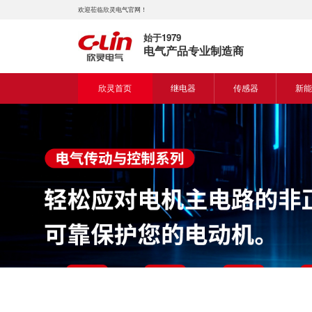
欢迎莅临欣灵电气官网！
始于1979
电气产品专业制造商
欣灵首页
继电器
传感器
新能
时间继电器
接近开关
新能
固体继电器
光电开关
新能
计数继电器
编码器
液位继电器
热电偶
电磁继电器及插座
热电阻