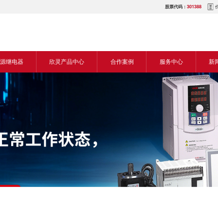
股票代码：
301388
源继电器
欣灵产品中心
合作案例
服务中心
新
源交流继电器
继电器
食品机械行业
营销网络
新
源直流继电器
传感器
机床行业
服务热线
展
电气传动与控制
塑料机械行业
电商平台
电
仪器仪表
建筑机械行业
下载中心
常
开关
包装机械行业
视频中心