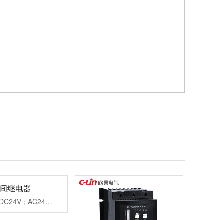
时间继电器
工作电源：DC24V；AC24V、AC220V、AC380V延时范围：0.99s、9.9s、99s、9.9m、99m、99h99.9s、999s、99.9m、999m、999h重复误差：≤1%工作模式：通电延时触点形式：两组延时触点触点容量：3AAC250V(阻性)外形尺寸：45×82×90mm开孔尺寸：56-2×Φ4.5mm安装方式：装置式或35mm导轨式