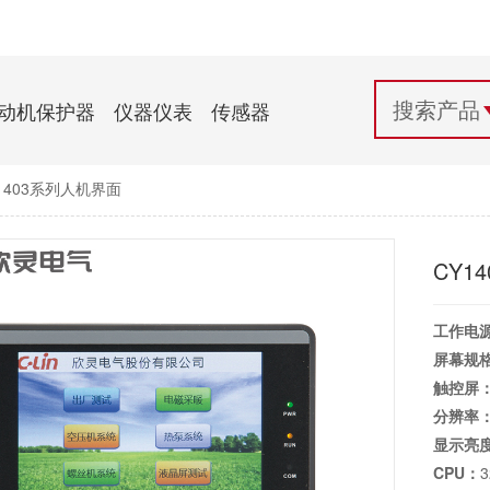
配电控制
纺织机械行业
电气百科
开关电源与电力模块
木工机械行业
常见问题
动机保护器
仪器仪表
传感器
自动化行业应用
化工机械行业
技术支持
1403系列人机界面
投诉与建议
CY1
工作电
屏幕规
触控屏
分辨率
显示亮
CPU：
3