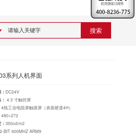
荣誉资质
组织机构
联系欣灵
403系列人机界面
源：
DC24V
格：
4.3 寸触控屏
：
4线工业电阻屏触摸屏（表面硬度4H）
：
480×272
度：
350cd/m2
2-BIT 600MHZ ARM9