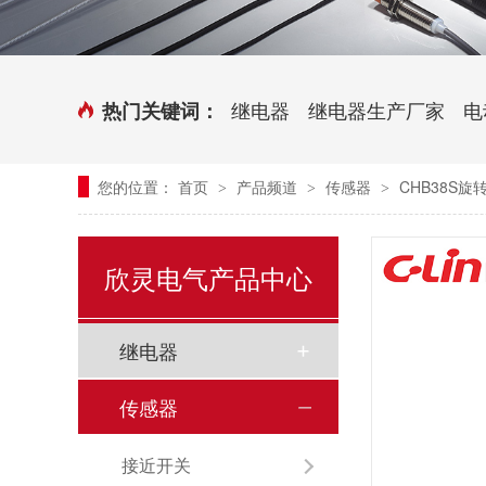
时控开关
传感器端子台
三相电力调整器系列
气缸式磁性开关
继电器
继电器生产厂家
电
热门关键词：
继电器模块系列
您的位置：
首页
产品频道
传感器
CHB38S旋
>
>
>
新能源继电器
欣灵电气产品中心
继电器
传感器
接近开关