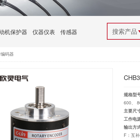
配电控制
纺织机械行业
电气百科
开关电源与电力模块
木工机械行业
常见问题
动机保护器
仪器仪表
传感器
自动化行业应用
化工机械行业
技术支持
转编码器
投诉与建议
CHB
规格型
600、 
主要尺
工作电
输出方
F：互