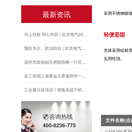
以母爱为名丨执扇寻夏 共赴一场美好花事
最新资讯
采用不锈钢镀
同“欣”同行 智领新程 | 欣灵电气2025年度表彰总结大会暨新年酒会成功举办！
马上欣程 同心共跃 | 欣灵电气2026年开工大吉！
轻便坚固
预防为主，防治结合 | 欣灵电气开展消防应急预案演练活动
壳体采用铝材
温州市政协副主席陈胜峰一行莅临欣灵电气调研指导
实用性强。
农工党浙江省委会主委葛明华一行莅临欣灵电气考察调研
工会夏日送清凉丨致敬高温下的每一份坚守
欣灵党建之行 寻访红色“旗”迹
欣灵“粽”头戏丨乐享『端午游园会』
咨询热线
文件名称(
400-8236-775
热烈祝贺乐清市知识产权协会“智慧芽”专利搜索应用软件培训会顺利召开
CHB38S