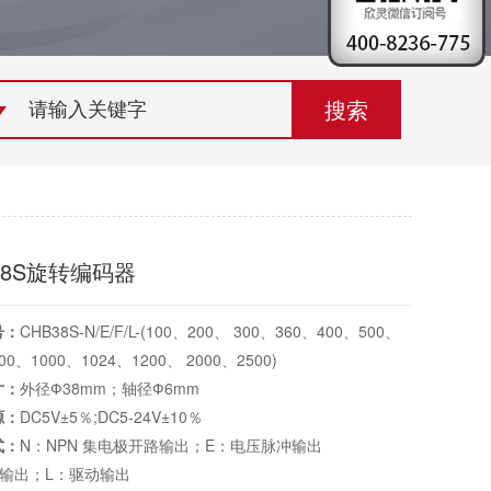
荣誉资质
组织机构
联系欣灵
38S旋转编码器
号：
CHB38S-N/E/F/L-(100、200、 300、360、400、500、
800、1000、1024、1200、 2000、2500)
寸：
外径Ф38mm；轴径Ф6mm
源：
DC5V±5％;DC5-24V±10％
式：
N：NPN 集电极开路输出；E：电压脉冲输出
补输出；L：驱动输出