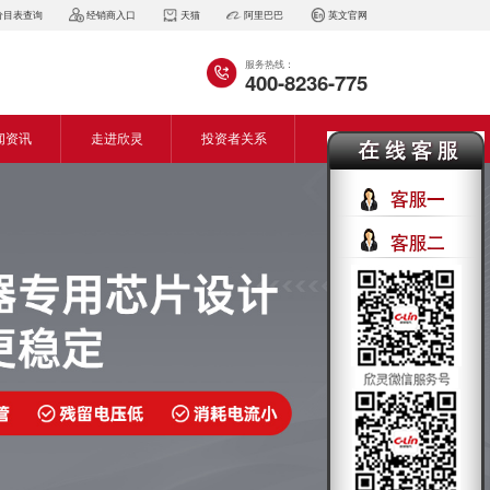
价目表查询
经销商入口
天猫
阿里巴巴
英文官网
服务热线：
400-8236-775
闻资讯
走进欣灵
投资者关系
闻动态
企业简介
会资讯
董事长致词
气百科
企业风采
见问答
专利证书
生产设备