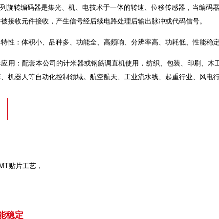
S系列旋转编码器是集光、机、电技术于一体的转速、位移传感器，当编码
并被接收元件接收，产生信号经后续电路处理后输出脉冲或代码信号。
器特性：体积小、品种多、功能全、高频响、分辨率高、功耗低、性能稳
器应用：配套本公司的计米器或钢筋调直机使用，纺织、包装、印刷、木工
床、机器人等自动化控制领域。航空航天、工业流水线、起重行业、风电
MT贴片工艺，
。
能稳定