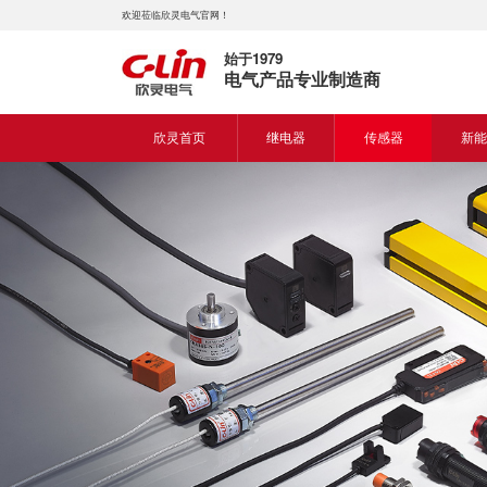
欢迎莅临欣灵电气官网！
始于1979
电气产品专业制造商
欣灵首页
继电器
传感器
新能
时间继电器
接近开关
新能
固体继电器
光电开关
新能
计数继电器
编码器
液位继电器
热电偶
电磁继电器及插座
热电阻