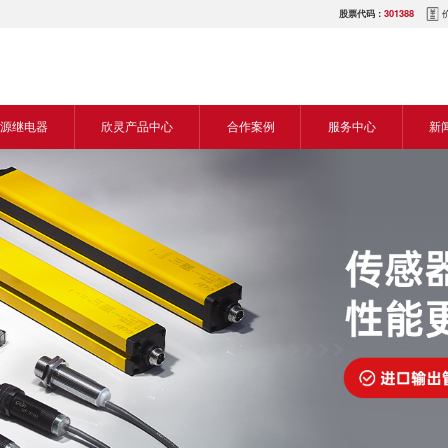
股票代码：
301388
源继电器
欣灵产品中心
合作案例
服务中心
新
源交流继电器
继电器
食品机械行业
营销网络
新
源直流继电器
传感器
机床行业
服务热线
展
电气传动与控制
塑料机械行业
电商平台
电
仪器仪表
建筑机械行业
下载中心
常
开关
包装机械行业
视频中心