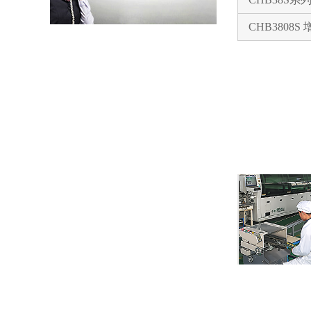
以母爱为名丨执扇寻夏 共赴一场美好花事
CHB3808
同“欣”同行 智领新程 | 欣灵电气2025年度表彰总结大会暨新年酒会成功举办！
马上欣程 同心共跃 | 欣灵电气2026年开工大吉！
预防为主，防治结合 | 欣灵电气开展消防应急预案演练活动
温州市政协副主席陈胜峰一行莅临欣灵电气调研指导
农工党浙江省委会主委葛明华一行莅临欣灵电气考察调研