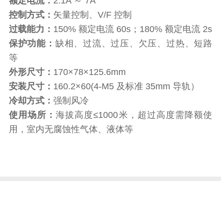
额定电流：
2.1A ～ 7A
控制方式：
矢量控制、V/F 控制
过载能力：
150% 额定电流 60s；180% 额定电流 2s
保护功能：
缺相、过流、过压、欠压、过热、短路
等
外形尺寸：
170×78×125.6mm
安装尺寸：
160.2×60(4-M5 及标准 35mm 导轨）
冷却方式：
强制风冷
使用场所：
海拔高度≤1000米，超过高度需降额使
用，室内
无腐蚀性气体、液体等