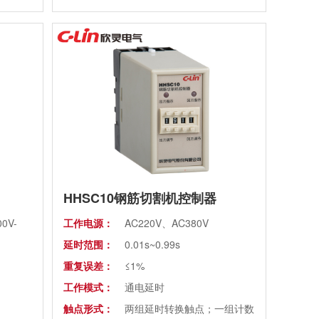
HHSC10钢筋切割机控制器
0V-
工作电源：
AC220V、AC380V
延时范围：
0.01s~0.99s
重复误差：
≤1%
工作模式：
通电延时
触点形式：
两组延时转换触点；一组计数