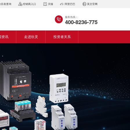
价目表查询
经销商入口
天猫
阿里巴巴
英文官网
服务热线：
400-8236-775
闻资讯
走进欣灵
投资者关系
闻动态
企业简介
会资讯
董事长致词
气百科
企业风采
见问答
专利证书
生产设备