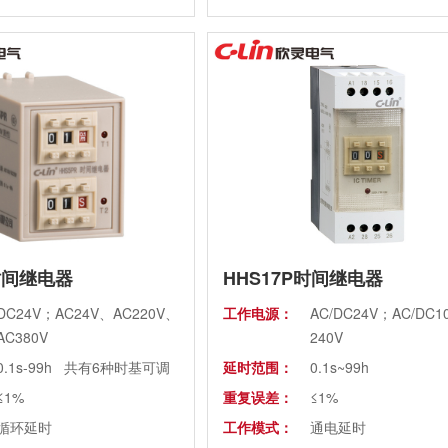
装置式或35mm导轨式
时间继电器
HHS17P时间继电器
DC24V；AC24V、AC220V、
工作电源：
AC/DC24V；AC/DC10
AC380V
240V
0.1s-99h 共有6种时基可调
延时范围：
0.1s~99h
≤1%
重复误差：
≤1%
循环延时
工作模式：
通电延时