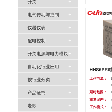
开关
安装方式：
电气传动与控制
仪器仪表
配电控制
以母爱为名丨执扇寻夏 共赴一场美好花事
开关电源与电力模块
同“欣”同行 智领新程 | 欣灵电气2025年度表彰总结大会暨新年酒会成功举办！
马上欣程 同心共跃 | 欣灵电气2026年开工大吉！
自动化行业应用
HHS5PR
预防为主，防治结合 | 欣灵电气开展消防应急预案演练活动
工作电源：
按行业分类
温州市政协副主席陈胜峰一行莅临欣灵电气调研指导
产品证书
延时范围：
重复误差：
农工党浙江省委会主委葛明华一行莅临欣灵电气考察调研
老款
工作模式：