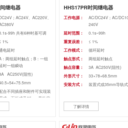
时间继电器
HHS17PR时间继电器
DC24V；AC24V、AC220V、
工作电源：
AC/DC24V；AC/DC10
AC380V
240V
0.1s-99h 共有6种时基可调
延时范围：
0.1s~99h
≤ 1%
重复误差：
≤ 1%
通电延时
工作模式：
循环延时
A：两组延时触点；B：一组
触点形式：
两组延时触点
延时一组瞬动
触点容量：
3A AC250V(阻性)
3A AC250V(阻性)
外形尺寸：
33×78×68.5mm
40.5×54×75.5mm
安装方式：
装置式或35mm导轨式
配合不同插座和附件可实现装
置式、面板式及35mm导轨安
装
了解详情
ST3PA、ST3PC