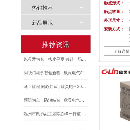
工会夏日送清凉丨致敬高温下的每一份坚守
触点形式：
热销推荐
触点容量：
欣灵党建之行 寻访红色“旗”迹
外形尺寸：
新品展示
欣灵“粽”头戏丨乐享『端午游园会』
安装方式：
热烈祝贺乐清市知识产权协会“智慧芽”专利搜索应用软件培训会顺利召开
推荐资讯
了解详情
替代产品：
以母爱为名丨执扇寻夏 共赴一场美好花事
同“欣”同行 智领新程 | 欣灵电气2025年度表彰总结大会暨新年酒会成功举办！
马上欣程 同心共跃 | 欣灵电气2026年开工大吉！
预防为主，防治结合 | 欣灵电气开展消防应急预案演练活动
温州市政协副主席陈胜峰一行莅临欣灵电气调研指导
农工党浙江省委会主委葛明华一行莅临欣灵电气考察调研