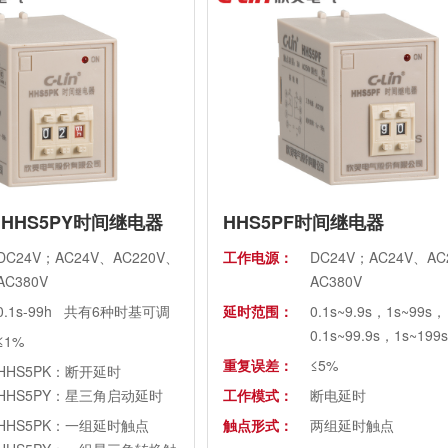
、HHS5PY时间继电器
HHS5PF时间继电器
DC24V；AC24V、AC220V、
工作电源：
DC24V；AC24V、AC
AC380V
AC380V
0.1s-99h 共有6种时基可调
延时范围：
0.1s~9.9s，1s~99s，
0.1s~99.9s，1s~199s
≤1%
重复误差：
≤5%
HHS5PK：断开延时
HHS5PY：星三角启动延时
工作模式：
断电延时
HHS5PK：一组延时触点
触点形式：
两组延时触点