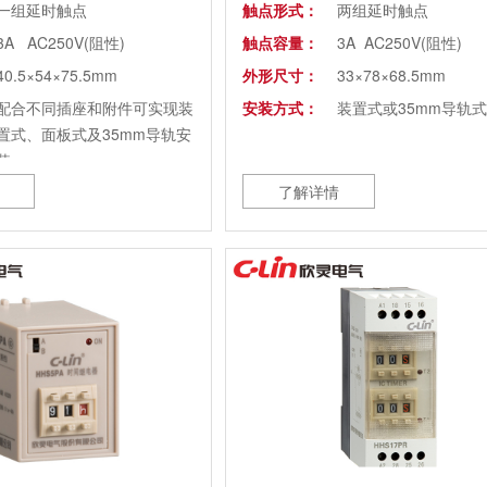
一组延时触点
触点形式：
两组延时触点
3A AC250V(阻性)
触点容量：
3A AC250V(阻性)
40.5×54×75.5mm
外形尺寸：
33×78×68.5mm
配合不同插座和附件可实现装
安装方式：
装置式或35mm导轨式
置式、面板式及35mm导轨安
装
了解详情
ST3PR