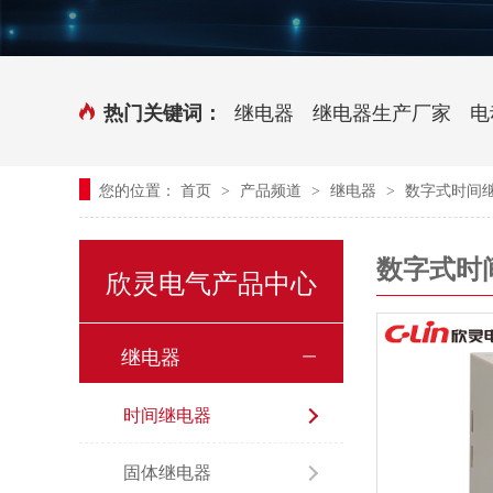
时控开关
传感器端子台
三相电力调整器系列
气缸式磁性开关
继电器
继电器生产厂家
电
热门关键词：
继电器模块系列
您的位置：
首页
产品频道
继电器
数字式时间
>
>
>
新能源继电器
数字式时
欣灵电气产品中心
继电器
时间继电器
固体继电器