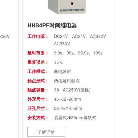
HHS4PF时间继电器
220V、
工作电源：
DC24V；AC24V、AC220V、
AC380V
延时范围：
9.9s、99s、99.9s、199s
重复误差：
≤5%
工作模式：
断电延时
触点形式：
两组延时触点
触点容量：
3A AC250V(阻性)
外形尺寸：
45×82×90mm
开孔尺寸：
56-2×Φ4.5mm
安装方式：
装置式和35mm导轨式
了解详情