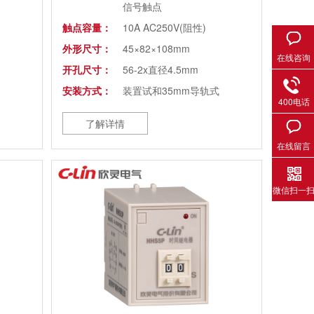
信号触点
触点容量：
10A AC250V(阻性)
外形尺寸：
45×82×108mm
在线咨询
开孔尺寸：
56-2x直径4.5mm
安装方式：
装置试和35mm导轨式
400电话
注：
适用于交流接触器配合使用
了解详情
在线留言
微信扫一