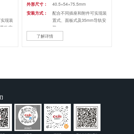
外形尺寸：
40.5×54×75.5mm
安装方式：
配合不同插座和附件可实现装
可实现装
置式、面板式及35mm导轨安
m导轨安
装
了解详情
们