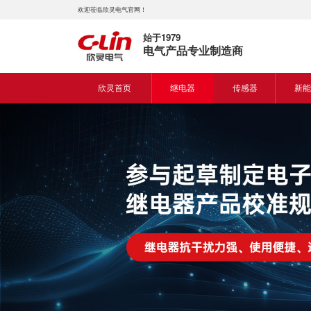
欢迎莅临欣灵电气官网！
始于1979
电气产品专业制造商
欣灵首页
继电器
传感器
新能
时间继电器
接近开关
新能
固体继电器
光电开关
新能
计数继电器
编码器
液位继电器
热电偶
电磁继电器及插座
热电阻