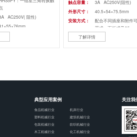
HHS5PY：一组星三角转换触
触点容量：
3A AC250V(阻性)
点
外形尺寸：
40.5×54×75.5mm
3A AC250V( 阻性)
安装方式：
配合不同插座和附件
41×55×76mm
置式、面板式及35m
配合不同插座和附件可实现装
装
了解详情
置式、面板式及35mm导轨安
装
ST3PK、ST3PY
典型应用案例
关注我
食品机械行业
机床行业
塑料机械行业
建筑机械行业
包装机械行业
纺织机械行业
木工机械行业
化工机械行业