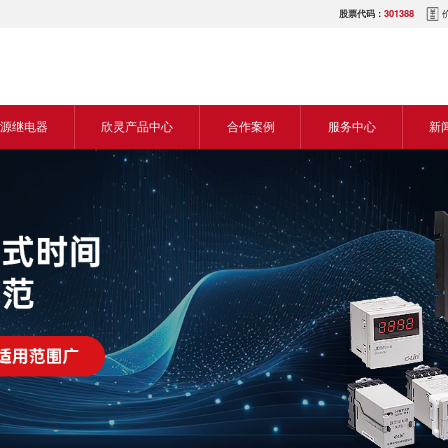
股票代码：
301388
源继电器
欣灵产品中心
合作案例
服务中心
新
源交流继电器
继电器
食品机械行业
营销网络
新
源直流继电器
传感器
机床行业
服务热线
展
电气传动与控制
塑料机械行业
电商平台
电
仪器仪表
建筑机械行业
下载中心
常
开关
包装机械行业
视频中心