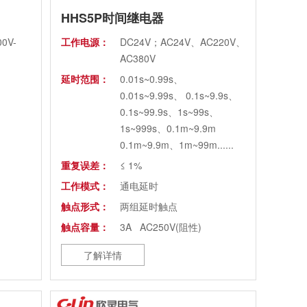
HHS5P时间继电器
0V-
工作电源：
DC24V；AC24V、AC220V、
AC380V
延时范围：
0.01s~0.99s、
0.01s~9.99s、 0.1s~9.9s、
0.1s~99.9s、1s~99s、
1s~999s、0.1m~9.9m
0.1m~9.9m、1m~99m......
重复误差：
≤ 1%
工作模式：
通电延时
触点形式：
两组延时触点
触点容量：
3A AC250V(阻性)
外形尺寸：
40.5×54×75.5mm
了解详情
安装方式：
配合不同插座和附件可实现装
置式、面板式及35mm导轨安
装