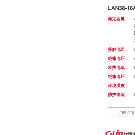
LAN38-1
马上欣程 同心共跃 | 欣灵电气2026年开工大吉！
额定容量：
预防为主，防治结合 | 欣灵电气开展消防应急预案演练活动
温州市政协副主席陈胜峰一行莅临欣灵电气调研指导
接触电阻：
农工党浙江省委会主委葛明华一行莅临欣灵电气考察调研
绝缘电压：
发热电流：
绝缘电压：
环境温度：
防护等级：
了解详情