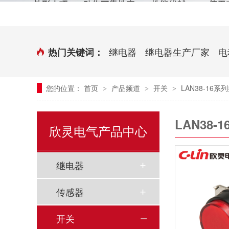
时控开关
传感器端子台
三相电力调整器系列
气缸式磁性开关
继电器
继电器生产厂家
电
热门关键词：
继电器模块系列
您的位置：
首页
产品频道
开关
LAN38-16
>
>
>
新能源继电器
LAN38
欣灵电气产品中心
继电器
传感器
开关