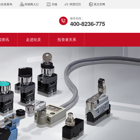
价目表查询
经销商入口
天猫
阿里巴巴
英文官网
服务热线：
400-8236-775
闻资讯
走进欣灵
投资者关系
闻动态
企业简介
会资讯
董事长致词
气百科
企业风采
见问答
专利证书
生产设备