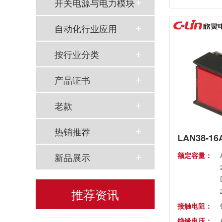
开关电源与电力模块
额定绝缘电
压：
自动化行业应用
环境温度：
前部防护等
按行业分类
级：
产品证书
老款
热销推荐
LAN38-1
额定容量：
新品展示
以母爱为名丨执扇寻夏 共赴一场美好花事
推荐资讯
同“欣”同行 智领新程 | 欣灵电气2025年度表彰总结大会暨新年酒会成功举办！
接触电阻：
绝缘电压：