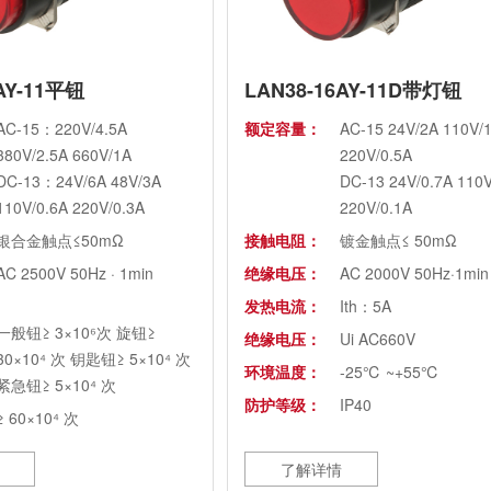
AY-11平钮
LAN38-16AY-11D带灯钮
AC-15：220V/4.5A
额定容量：
AC-15 24V/2A 110V/
380V/2.5A 660V/1A
220V/0.5A
DC-13：24V/6A 48V/3A
DC-13 24V/0.7A 110V
110V/0.6A 220V/0.3A
220V/0.1A
银合金触点≤50mΩ
接触电阻：
镀金触点≤ 50mΩ
AC 2500V 50Hz · 1min
绝缘电压：
AC 2000V 50Hz·1min
发热电流：
Ith：5A
一般钮≥ 3×10⁶次 旋钮≥
绝缘电压：
Ui AC660V
30×10⁴ 次 钥匙钮≥ 5×10⁴ 次
环境温度：
-25℃ ~+55℃
紧急钮≥ 5×10⁴ 次
防护等级：
IP40
≥ 60×10⁴ 次
Ith：10A
了解详情