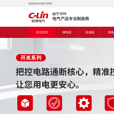
欢迎莅临欣灵电气官网！
始于1979
电气产品专业制造商
欣灵首页
继电器
传感器
新能
时间继电器
接近开关
新能
固体继电器
光电开关
新能
计数继电器
编码器
液位继电器
热电偶
电磁继电器及插座
热电阻