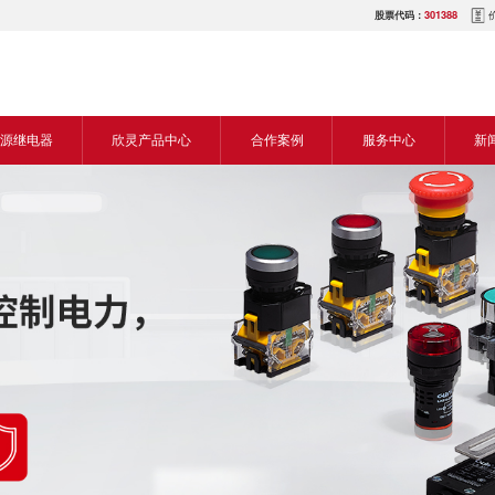
股票代码：
301388
源继电器
欣灵产品中心
合作案例
服务中心
新
源交流继电器
继电器
食品机械行业
营销网络
新
源直流继电器
传感器
机床行业
服务热线
展
电气传动与控制
塑料机械行业
电商平台
电
仪器仪表
建筑机械行业
下载中心
常
开关
包装机械行业
视频中心