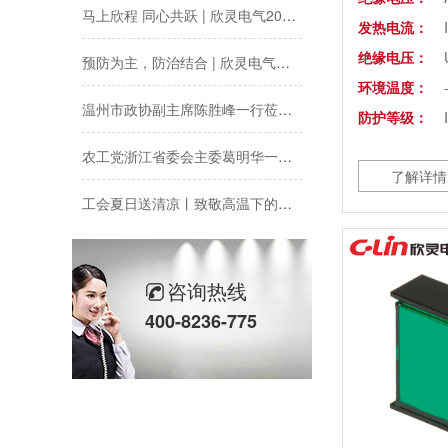
马上欣程 同心共跃 | 欣灵电气2026年开工大吉！
发热电流：
预防为主，防治结合 | 欣灵电气开展消防应急预案演练活动
绝缘电压：
环境温度：
温州市政协副主席陈胜峰一行莅临欣灵电气调研指导
防护等级：
农工党浙江省委会主委葛明华一行莅临欣灵电气考察调研
了解详情
工会夏日送清凉丨致敬高温下的每一份坚守
欣灵党建之行 寻访红色“旗”迹
欣灵“粽”头戏丨乐享『端午游园会』
咨询热线
400-8236-775
热烈祝贺乐清市知识产权协会“智慧芽”专利搜索应用软件培训会顺利召开
以母爱为名丨执扇寻夏 共赴一场美好花事
同“欣”同行 智领新程 | 欣灵电气2025年度表彰总结大会暨新年酒会成功举办！