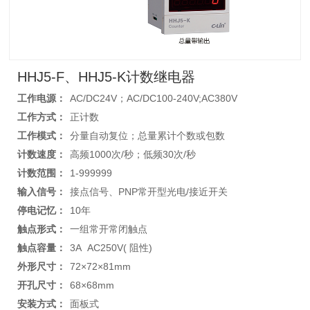
HHJ5-F、HHJ5-K计数继电器
工作电源：
AC/DC24V；AC/DC100-240V;AC380V
工作方式：
正计数
工作模式：
分量自动复位；总量累计个数或包数
计数速度：
高频1000次/秒；低频30次/秒
计数范围：
1-999999
输入信号：
接点信号、PNP常开型光电/接近开关
停电记忆：
10年
触点形式：
一组常开常闭触点
触点容量：
3A AC250V( 阻性)
外形尺寸：
72×72×81mm
开孔尺寸：
68×68mm
安装方式：
面板式