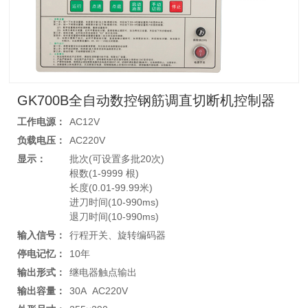
GK700B全自动数控钢筋调直切断机控制器
工作电源：
AC12V
负载电压：
AC220V
显示：
批次(可设置多批20次)
根数(1-9999 根)
长度(0.01-99.99米)
进刀时间(10-990ms)
退刀时间(10-990ms)
输入信号：
行程开关、旋转编码器
停电记忆：
10年
输出形式：
继电器触点输出
输出容量：
30A AC220V