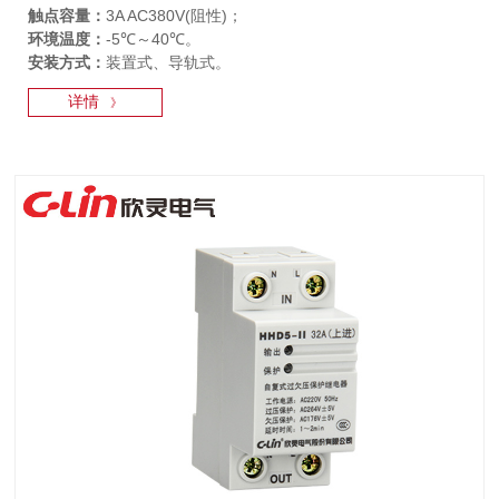
触点容量：
3A AC380V(阻性)；
环境温度：
-5℃～40℃。
安装方式：
装置式、导轨式。
详情
》