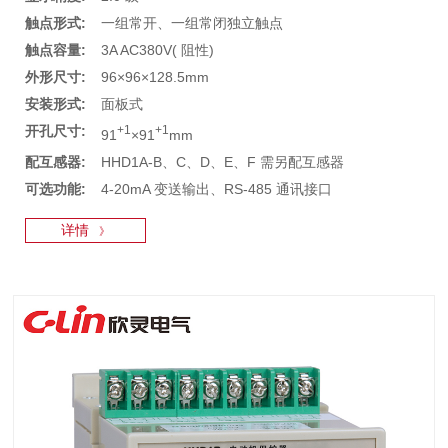
触点形式:
一组常开、一组常闭独立触点
触点容量:
3A AC380V( 阻性)
外形尺寸:
96×96×128.5mm
安装形式:
面板式
开孔尺寸:
+1
+1
91
×91
mm
配互感器:
HHD1A-B、C、D、E、F 需另配互感器
可选功能:
4-20mA 变送输出、RS-485 通讯接口
详情
》