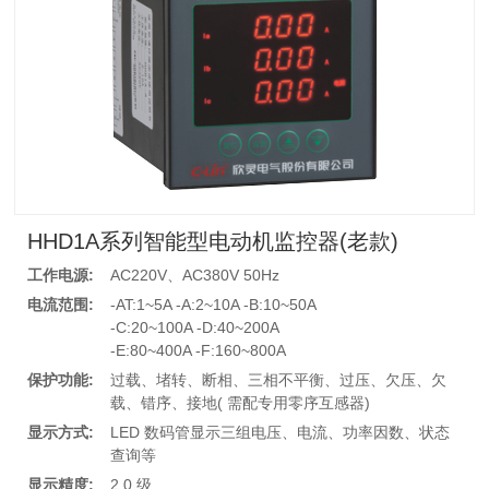
HHD1A系列智能型电动机监控器(老款)
工作电源:
AC220V、AC380V 50Hz
电流范围:
-AT:1~5A -A:2~10A -B:10~50A
-C:20~100A -D:40~200A
-E:80~400A -F:160~800A
保护功能:
过载、堵转、断相、三相不平衡、过压、欠压、欠
载、错序、接地( 需配专用零序互感器)
显示方式:
LED 数码管显示三组电压、电流、功率因数、状态
查询等
显示精度:
2.0 级