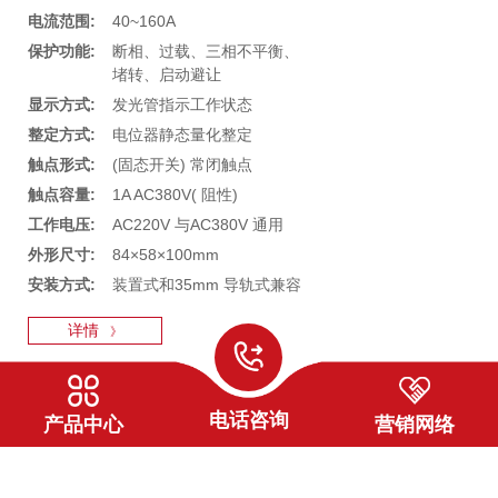
电流范围:
40~160A
保护功能:
断相、过载、三相不平衡、
堵转、启动避让
显示方式:
发光管指示工作状态
整定方式:
电位器静态量化整定
触点形式:
(固态开关) 常闭触点
触点容量:
1A AC380V( 阻性)
工作电压:
AC220V 与AC380V 通用
外形尺寸:
84×58×100mm
安装方式:
装置式和35mm 导轨式兼容
详情
》
电话咨询
下一页
1
/
11
产品中心
营销网络