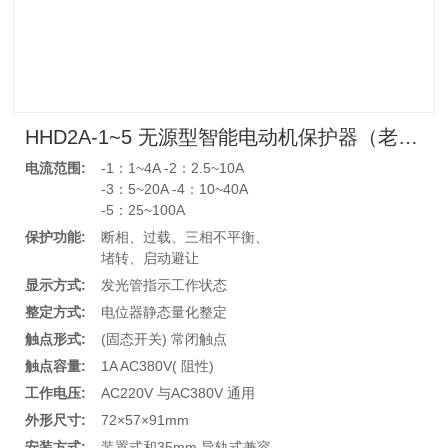
HHD2A-1~5 无源型智能电动机保护器（老款）
电流范围:
-1：1~4A -2：2.5~10A
-3：5~20A -4：10~40A
-5：25~100A
保护功能:
断相、过载、三相不平衡、
堵转、启动避让
显示方式:
发光管指示工作状态
整定方式:
电位器静态量化整定
触点形式:
(固态开关) 常闭触点
触点容量:
1A AC380V( 阻性)
工作电压:
AC220V 与AC380V 通用
外形尺寸:
72×57×91mm
安装方式:
装置式和35mm 导轨式兼容