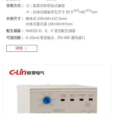
安装方式：
-Z：装置式和导轨式兼容
+0.5
+0.5
-F：分体式面板开孔尺寸 92.5
×45
mm
外形尺寸：
整体式 100×66×147.6mm
分体式显示器 100×66×97mm
配互感器：
HHD1E-D、E、F 需另配互感器
可选功能：
4~20mA 变送输出，RS-485 通讯接口
详情
》