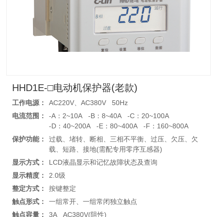
HHD1E-□电动机保护器(老款)
工作电源：
AC220V、AC380V 50Hz
电流范围：
-A：2~10A -B：8~40A -C：20~100A
-D：40~200A -E：80~400A -F：160~800A
保护功能：
过载、堵转、断相、三相不平衡、过压、欠压、欠
载、短路、接地(需配专用零序互感器)
显示方式：
LCD液晶显示和记忆故障状态及查询
显示精度：
2.0级
整定方式：
按键整定
触点形式：
一组常开、一组常闭独立触点
触点容量：
3A AC380V(阻性)