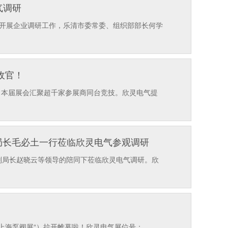
气调研
气开展企业调研工作，乐清市委常委、组织部部长何学
收官！
幕，本届展会汇聚超千家参展商同台竞技。欣灵电气提
副局长毛必土一行莅临欣灵电气参观调研
副局长赵晓云等领导的陪同下莅临欣灵电气调研。欣
简称”上海泵阀展“）拉开帷幕啦！欣灵电气展位号：