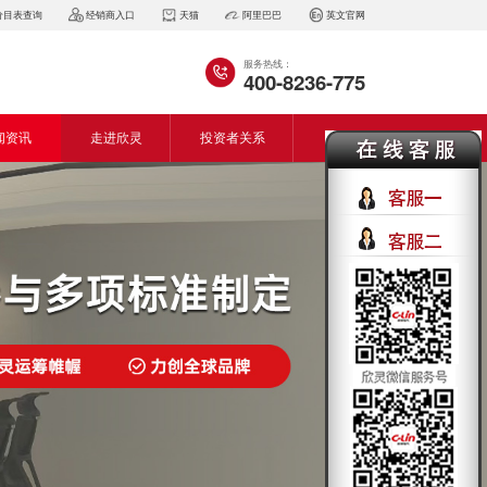
价目表查询
经销商入口
天猫
阿里巴巴
英文官网
服务热线：
400-8236-775
闻资讯
走进欣灵
投资者关系
闻动态
企业简介
会资讯
董事长致词
气百科
企业风采
见问答
专利证书
生产设备