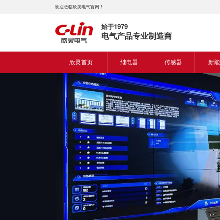
欢迎莅临欣灵电气官网！
始于1979
电气产品专业制造商
欣灵首页
继电器
传感器
新能
时间继电器
接近开关
新能
固体继电器
光电开关
新能
计数继电器
编码器
液位继电器
热电偶
电磁继电器及插座
热电阻