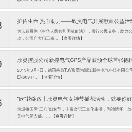
护佑生命 热血助力——欣灵电气开展献血公益活
3
为认真贯彻《中华人民共和国献血法》，履行公民义务，助力公
动，公司广大职工积…
【查看详情】
欣灵控股公司新控电气CPS产品获颁全球首张德国莱茵T
9
2019年3月7日，德国莱茵TüV集团为浙江新控电气科技有限
EN60947…
【查看详情】
“欣”花绽放丨欣灵电气女神节插花活动，就要你
6
为迎接国际“三八”妇女节，丰富女职工文化生活，陶冶情怀、放
灵电气党支部、…
【查看详情】