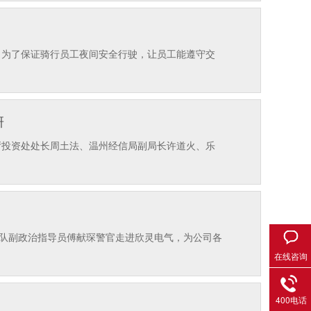
！
，为了保证骑行员工夜间安全行驶，让员工能遵守交
研
信厅投资处处长周土法、温州经信局副局长许道火、乐
中队副政治指导员傅献琛警官走进欣灵电气，为公司各
在线咨询
400电话