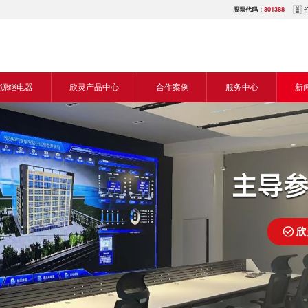
股票代码：
301388
源继电器
欣灵产品中心
合作案例
服务中心
新
源交流继电器
继电器
食品机械行业
营销网络
新
源直流继电器
传感器
机床行业
服务热线
展
电气传动与控制
塑料机械行业
电商平台
电
仪器仪表
建筑机械行业
下载中心
常
开关
包装机械行业
视频中心