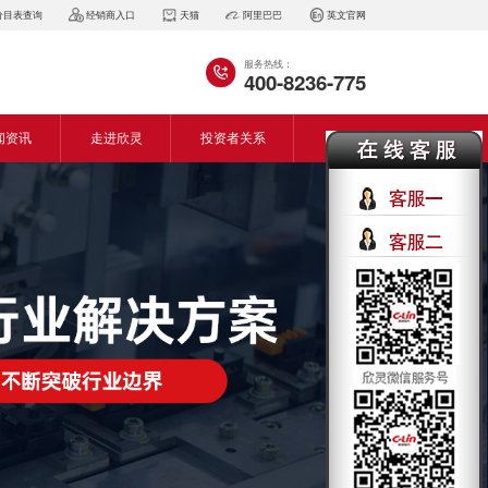
价目表查询
经销商入口
天猫
阿里巴巴
英文官网
服务热线：
400-8236-775
闻资讯
走进欣灵
投资者关系
闻动态
企业简介
会资讯
董事长致词
气百科
企业风采
见问答
专利证书
生产设备