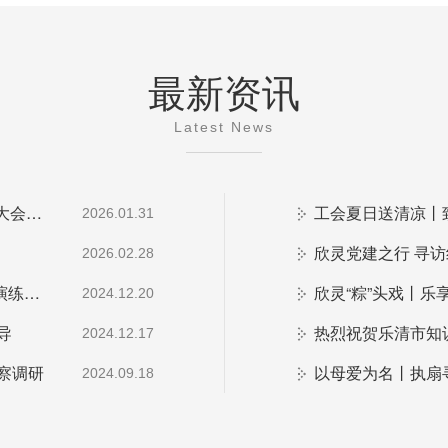
最新资讯
Latest News
同“欣”同行 智领新程 | 欣灵电气2025年度表彰总结大会暨新年酒会成功举办！
工会夏日送清凉丨
2026.01.31
欣灵党建之行 寻访
2026.02.28
预防为主，防治结合 | 欣灵电气开展消防应急预案演练活动
欣灵“粽”头戏丨乐
2024.12.20
导
2024.12.17
察调研
以母爱为名丨执扇
2024.09.18