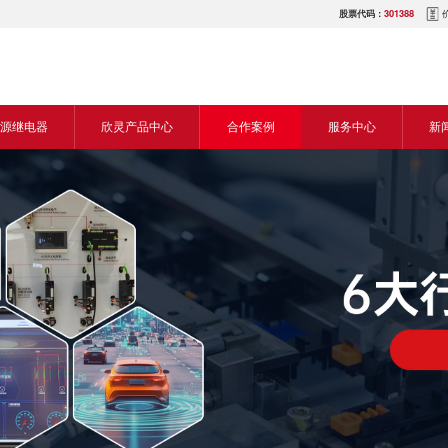
股票代码：
301388
源继电器
欣灵产品中心
合作案例
服务中心
新
源交流继电器
继电器
食品机械行业
营销网络
新
源直流继电器
传感器
机床行业
服务热线
展
电气传动与控制
塑料机械行业
电商平台
电
仪器仪表
建筑机械行业
下载中心
常
开关
包装机械行业
视频中心