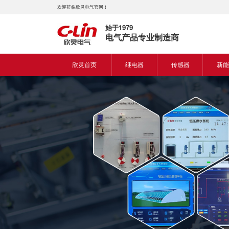
欢迎莅临欣灵电气官网！
始于1979
电气产品专业制造商
欣灵首页
继电器
传感器
新能
时间继电器
接近开关
新能
固体继电器
光电开关
新能
计数继电器
编码器
液位继电器
热电偶
电磁继电器及插座
热电阻