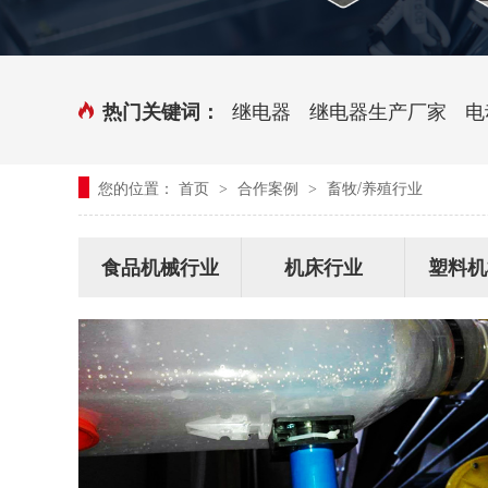
时控开关
传感器端子台
三相电力调整器系列
气缸式磁性开关
继电器
继电器生产厂家
电
热门关键词：
继电器模块系列
您的位置：
首页
合作案例
畜牧/养殖行业
>
>
新能源继电器
食品机械行业
机床行业
塑料机