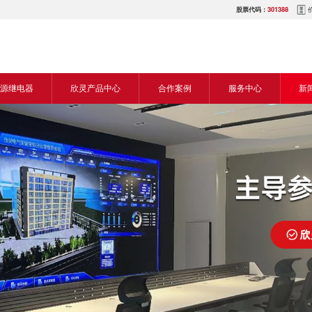
股票代码：
301388
源继电器
欣灵产品中心
合作案例
服务中心
新
源交流继电器
继电器
食品机械行业
营销网络
新
源直流继电器
传感器
机床行业
服务热线
展
电气传动与控制
塑料机械行业
电商平台
电
仪器仪表
建筑机械行业
下载中心
常
开关
包装机械行业
视频中心