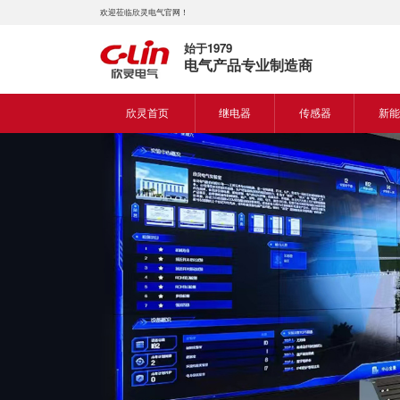
欢迎莅临欣灵电气官网！
始于1979
电气产品专业制造商
欣灵首页
继电器
传感器
新能
时间继电器
接近开关
新能
固体继电器
光电开关
新能
计数继电器
编码器
液位继电器
热电偶
电磁继电器及插座
热电阻