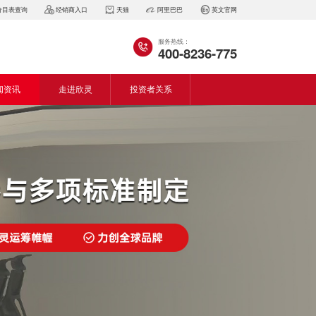
价目表查询
经销商入口
天猫
阿里巴巴
英文官网
服务热线：
400-8236-775
闻资讯
走进欣灵
投资者关系
闻动态
企业简介
会资讯
董事长致词
气百科
企业风采
见问答
专利证书
生产设备