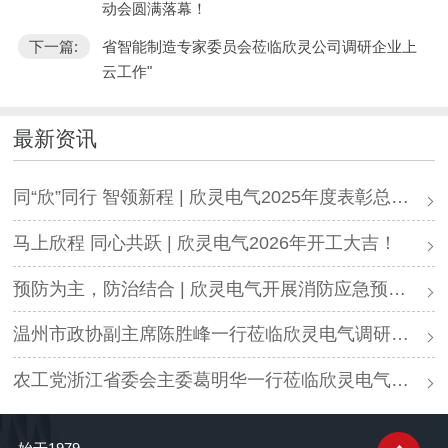
动会圆满落幕！
下一篇:
省智能制造专家委员会莅临欣灵公司调研企业上
云工作"
最新资讯
同“欣”同行 智领新程 | 欣灵电气2025年度表彰总结大会暨新年酒会成功举办！
马上欣程 同心共跃 | 欣灵电气2026年开工大吉！
预防为主，防治结合 | 欣灵电气开展消防应急预案演练活动
温州市政协副主席陈胜峰一行莅临欣灵电气调研指导
农工党浙江省委会主委葛明华一行莅临欣灵电气考察调研