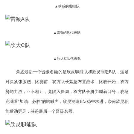
▲呐喊的啦啦队
▲雷顿A队代表队
▲欣大C队代表队
角逐最后一个晋级名额的是欣灵职能队和欣灵制造B队，这场
对决紧张激烈，比赛前，双方队长紧急布置战术，比赛开始，双方
势均力敌，互不相让，竟陷入僵局，双方队长拼力喊着口号，赛场
充满着“加油、必胜”的呐喊声，欣灵制造B队稳中求进，奈何欣灵职
能后劲更足，获得最后一个晋级名额。