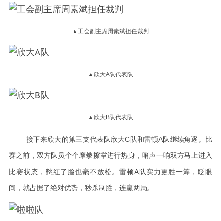
▲工会副主席周素斌担任裁判
▲欣大A队代表队
▲欣大B队代表队
接下来欣大的第三支代表队欣大C队和雷顿A队继续角逐。比
赛之前，双方队员个个摩拳擦掌进
行热身，哨声一响双方马上进入
比赛状态，憋红了脸也毫不放松。雷顿A队实力更胜一筹，眨眼
间，就占据了绝对优势，秒杀制胜，连赢两局。