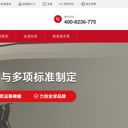
价目表查询
经销商入口
天猫
阿里巴巴
英文官网
服务热线：
400-8236-775
闻资讯
走进欣灵
投资者关系
闻动态
企业简介
会资讯
董事长致词
气百科
企业风采
见问答
专利证书
生产设备