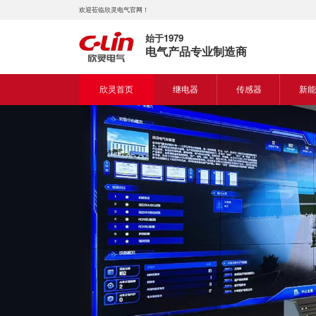
欢迎莅临欣灵电气官网！
始于1979
电气产品专业制造商
欣灵首页
继电器
传感器
新能
时间继电器
接近开关
新能
固体继电器
光电开关
新能
计数继电器
编码器
液位继电器
热电偶
电磁继电器及插座
热电阻