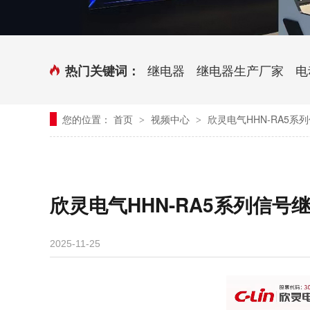
时控开关
传感器端子台
三相电力调整器系列
气缸式磁性开关
继电器
继电器生产厂家
电
热门关键词：
继电器模块系列
您的位置：
首页
视频中心
欣灵电气HHN-RA5系
>
>
新能源继电器
欣灵电气HHN-RA5系列信号
2025-11-25