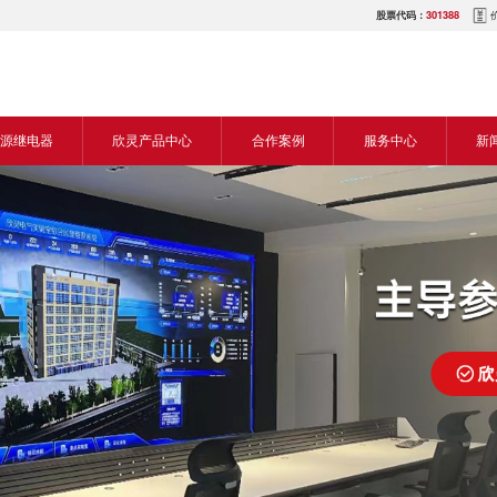
股票代码：
301388
源继电器
欣灵产品中心
合作案例
服务中心
新
源交流继电器
继电器
食品机械行业
营销网络
新
源直流继电器
传感器
机床行业
服务热线
展
电气传动与控制
塑料机械行业
电商平台
电
仪器仪表
建筑机械行业
下载中心
常
开关
包装机械行业
视频中心