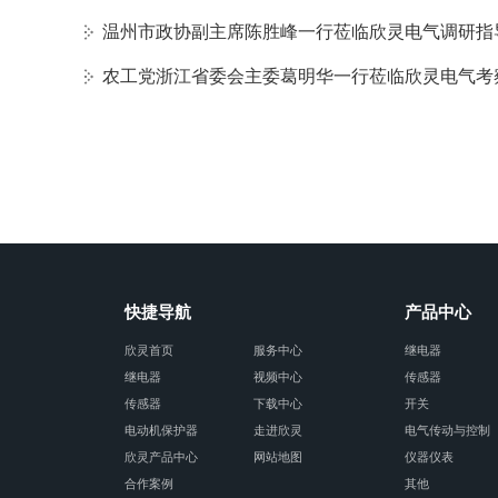
温州市政协副主席陈胜峰一行莅临欣灵电气调研指
农工党浙江省委会主委葛明华一行莅临欣灵电气考
快捷导航
产品中心
欣灵首页
服务中心
继电器
继电器
视频中心
传感器
传感器
下载中心
开关
电动机保护器
走进欣灵
电气传动与控制
欣灵产品中心
网站地图
仪器仪表
合作案例
其他