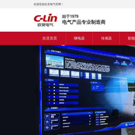
欢迎莅临欣灵电气官网！
始于1979
电气产品专业制造商
欣灵首页
继电器
传感器
新能
时间继电器
接近开关
新能
固体继电器
光电开关
新能
计数继电器
编码器
液位继电器
热电偶
电磁继电器及插座
热电阻