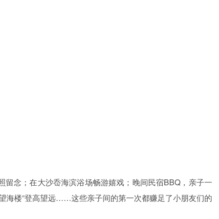
照留念；在大沙岙海滨浴场畅游嬉戏；晚间民宿BBQ，亲子一
望海楼”登高望远……这些亲子间的第一次都赚足了小朋友们的