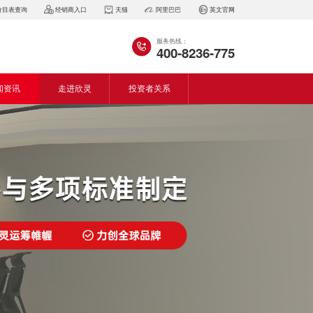
价目表查询
经销商入口
天猫
阿里巴巴
英文官网
服务热线：
400-8236-775
闻资讯
走进欣灵
投资者关系
闻动态
企业简介
会资讯
董事长致词
气百科
企业风采
见问答
专利证书
生产设备