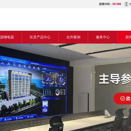
股票代码：
301388
源继电器
欣灵产品中心
合作案例
服务中心
新
源交流继电器
继电器
食品机械行业
营销网络
新
源直流继电器
传感器
机床行业
服务热线
展
电气传动与控制
塑料机械行业
电商平台
电
仪器仪表
建筑机械行业
下载中心
常
开关
包装机械行业
视频中心