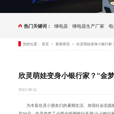
时控开关
传感器端子台
三相电力调整器系列
气缸式磁性开关
继电器
继电器生产厂家
电
热门关键词：
继电器模块系列
您的位置：
首页
新闻资讯
欣灵萌娃变身小银行家？
>
>
新能源继电器
欣灵萌娃变身小银行家？“金梦
2022-08-11
为丰富欣灵小朋友们的暑期生活、加强社会实践
月24日，欣灵电气工会联合招商银行开展“小小银行