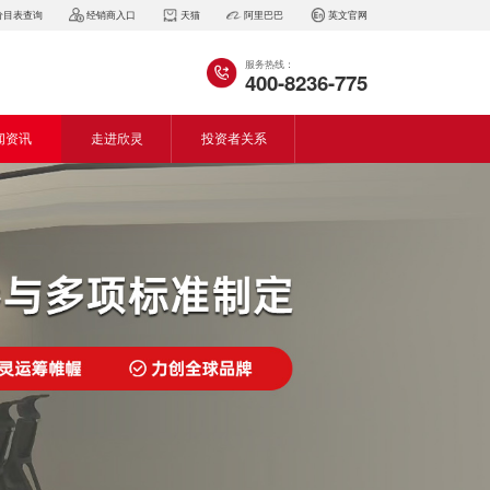
价目表查询
经销商入口
天猫
阿里巴巴
英文官网
服务热线：
400-8236-775
闻资讯
走进欣灵
投资者关系
闻动态
企业简介
会资讯
董事长致词
气百科
企业风采
见问答
专利证书
生产设备