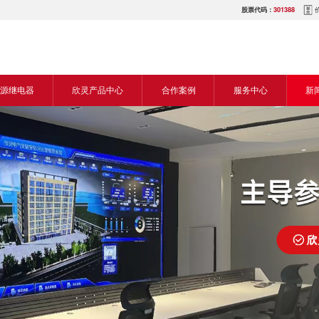
股票代码：
301388
源继电器
欣灵产品中心
合作案例
服务中心
新
源交流继电器
继电器
食品机械行业
营销网络
新
源直流继电器
传感器
机床行业
服务热线
展
电气传动与控制
塑料机械行业
电商平台
电
仪器仪表
建筑机械行业
下载中心
常
开关
包装机械行业
视频中心