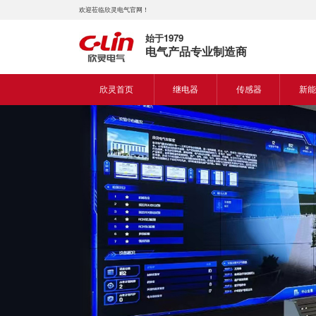
欢迎莅临欣灵电气官网！
始于1979
电气产品专业制造商
欣灵首页
继电器
传感器
新能
时间继电器
接近开关
新能
固体继电器
光电开关
新能
计数继电器
编码器
液位继电器
热电偶
电磁继电器及插座
热电阻