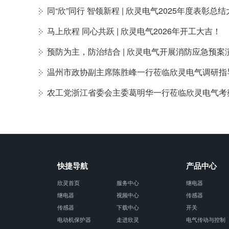
同“欣”同行 智领新程 | 欣灵电气2025年度表彰
马上欣程 同心共跃 | 欣灵电气2026年开工大吉！
预防为主，防治结合 | 欣灵电气开展消防应急预案
温州市政协副主席陈胜峰一行莅临欣灵电气调研指
农工党浙江省委会主委葛明华一行莅临欣灵电气考
快捷导航
产品中心
欣灵首页
服务中心
继电器
继电器
视频中心
传感器
传感器
下载中心
开关
电动机保护器
走进欣灵
电气传动与控制