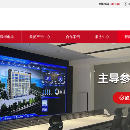
股票代码：
301388
源继电器
欣灵产品中心
合作案例
服务中心
新
源交流继电器
继电器
食品机械行业
营销网络
新
源直流继电器
传感器
机床行业
服务热线
展
电气传动与控制
塑料机械行业
电商平台
电
仪器仪表
建筑机械行业
下载中心
常
开关
包装机械行业
视频中心