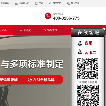
价目表查询
经销商入口
天猫
阿里巴巴
英文官网
服务热线：
400-8236-775
闻资讯
走进欣灵
投资者关系
闻动态
企业简介
会资讯
董事长致词
气百科
企业风采
见问答
专利证书
生产设备