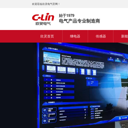
欢迎莅临欣灵电气官网！
始于1979
电气产品专业制造商
欣灵首页
继电器
传感器
新能
时间继电器
接近开关
新能
固体继电器
光电开关
新能
计数继电器
编码器
液位继电器
热电偶
电磁继电器及插座
热电阻