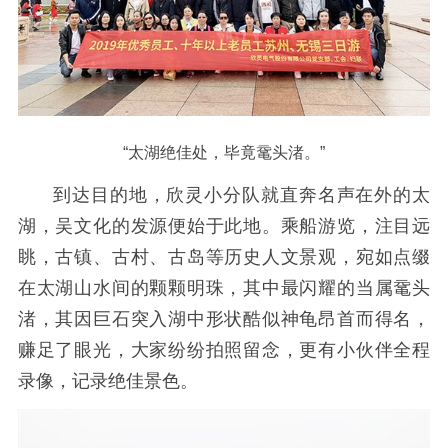
“太湖绝佳处，毕竟
鼋头渚。”
到达目的地，欣灵小分队就直奔名声在外的太
湖，吴文化的发源便始于此地。乘船游览，注目远
眺，古镇、古村、古岛等历史人文景观，宛如点缀
在太湖山水间的颗颗明珠，其中最闪耀的当属鼋头
渚，其因巨石突入湖中形状酷似神龟昂首而得名，
赚足了眼光，大家纷纷拍照留念，更有小伙伴全程
录像，记录绝佳景色。