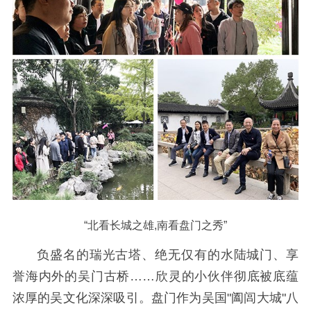
“北看长城之雄,南看盘门之秀”
负盛名的瑞光古塔、绝无仅有的水陆城门、享
誉海内外的吴门古桥……欣灵的小伙伴彻底被底蕴
浓厚的吴文化深深吸引。盘门作为吴国"阖闾大城"八