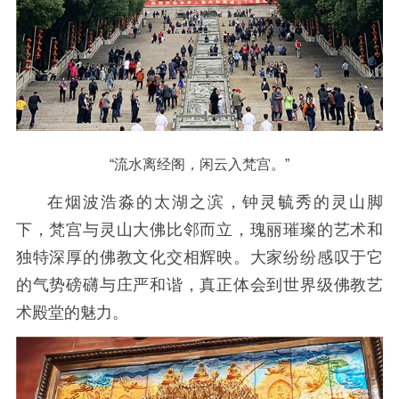
“流水离经阁，闲云入梵宫。”
在烟波浩淼的太湖之滨，钟灵毓秀的灵山脚
下，梵宫与灵山大佛比邻而立，瑰丽璀璨的艺术和
独特深厚的佛教文化交相辉映。大家纷纷感叹于它
的气势磅礴与庄严和谐，真正体会到世界级佛教艺
术殿堂的魅力。