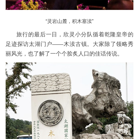
“灵岩山麓，积木塞渎”
旅行的最后一日，欣灵小分队循着乾隆皇帝的
足迹探访太湖门户——木渎古镇。大家除了领略秀
丽风光，也了解了一个个脍炙人口的佳话传说。