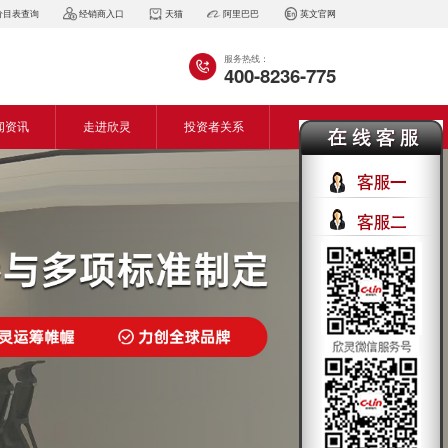
价目表查询
经销商入口
天猫
阿里巴巴
英文官网
服务热线：
400-8236-775
闻资讯
走进欣灵
投资者关系
闻动态
企业简介
会资讯
董事长致词
气百科
企业风采
见问答
专利证书
生产设备