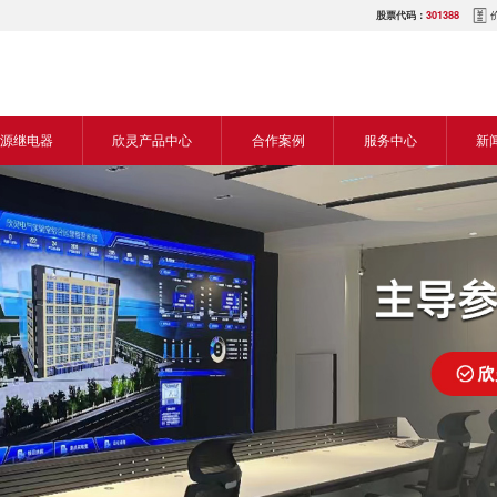
股票代码：
301388
源继电器
欣灵产品中心
合作案例
服务中心
新
源交流继电器
继电器
食品机械行业
营销网络
新
源直流继电器
传感器
机床行业
服务热线
展
电气传动与控制
塑料机械行业
电商平台
电
仪器仪表
建筑机械行业
下载中心
常
开关
包装机械行业
视频中心