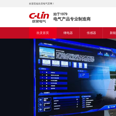
欢迎莅临欣灵电气官网！
始于1979
电气产品专业制造商
欣灵首页
继电器
传感器
新能
时间继电器
接近开关
新能
固体继电器
光电开关
新能
计数继电器
编码器
液位继电器
热电偶
电磁继电器及插座
热电阻