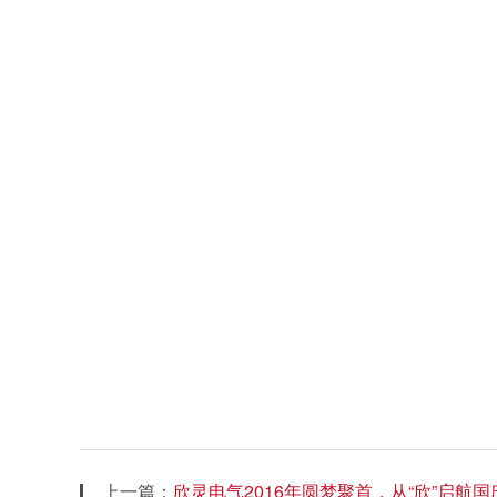
上一篇：
欣灵电气2016年圆梦聚首，从“欣”启航