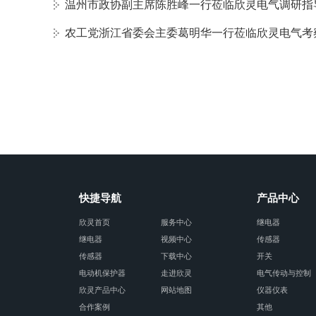
温州市政协副主席陈胜峰一行莅临欣灵电气调研指
农工党浙江省委会主委葛明华一行莅临欣灵电气考
快捷导航
产品中心
欣灵首页
服务中心
继电器
继电器
视频中心
传感器
传感器
下载中心
开关
电动机保护器
走进欣灵
电气传动与控制
欣灵产品中心
网站地图
仪器仪表
合作案例
其他