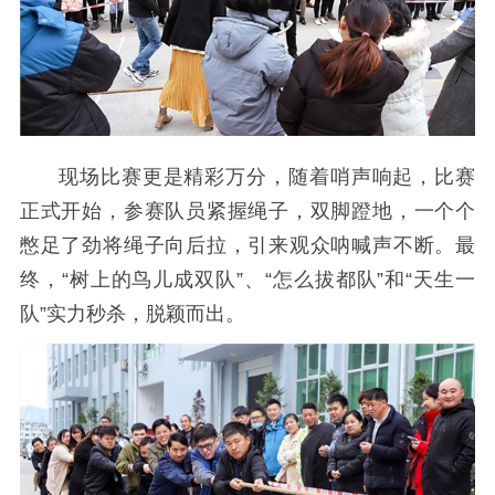
现场比赛更是精彩万分，随着哨声响起，比赛
正式开始，参赛队员紧握绳子，双脚蹬地，一个个
憋足了劲将绳子向后拉，引来观众呐喊声不断。最
终，“树上的鸟儿成双队”、“怎么拔都队”和“天生一
队”实力秒杀，脱颖而出。