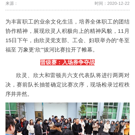
来源：
时间：2020-12-22
为丰富职工的业余文化生活，培养全体职工的团结
协作精神，展现欣灵人积极向上的精神风貌，11月
15日下午，由欣灵党支部、工会、妇联举办的“冬至
福至 万象更‘欣’”拔河比赛拉开了帷幕。
晋级赛：入场券争夺战
欣灵、欣大和雷顿共六支代表队将进行两两对
决，赛前队长抽签确定比赛次序，现场检录过程秩
序井井然。