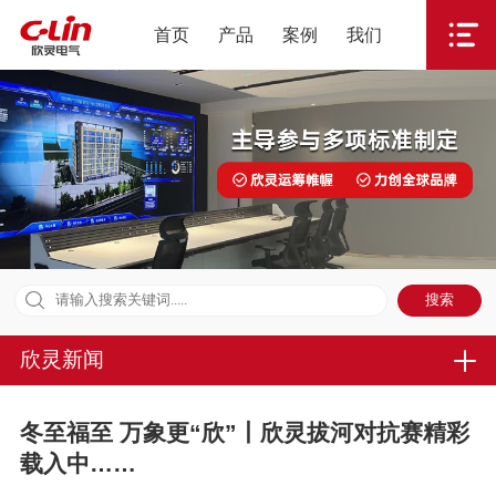
首页
产品
案例
我们
欣灵新闻
冬至福至 万象更“欣”丨欣灵拔河对抗赛精彩
载入中……