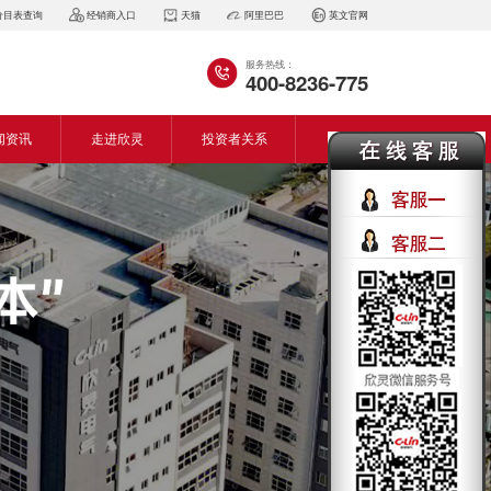
价目表查询
经销商入口
天猫
阿里巴巴
英文官网
服务热线：
400-8236-775
闻资讯
走进欣灵
投资者关系
闻动态
企业简介
会资讯
董事长致词
气百科
企业风采
见问答
专利证书
生产设备