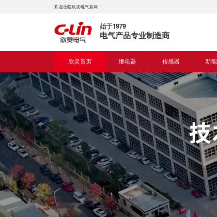
欢迎莅临欣灵电气官网！
始于1979
电气产品专业制造商
欣灵首页
继电器
传感器
新能
时间继电器
接近开关
新能
固体继电器
光电开关
新能
计数继电器
编码器
液位继电器
热电偶
电磁继电器及插座
热电阻