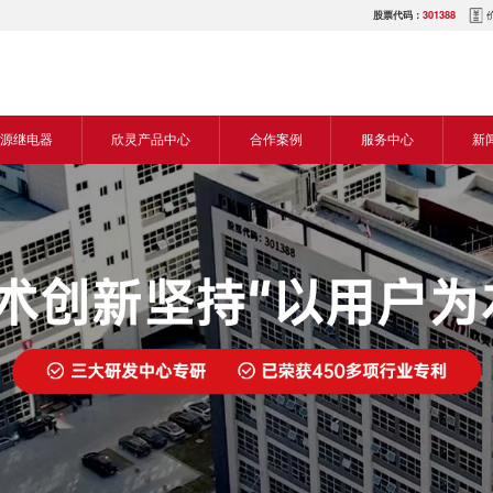
股票代码：
301388
源继电器
欣灵产品中心
合作案例
服务中心
新
源交流继电器
继电器
食品机械行业
营销网络
新
源直流继电器
传感器
机床行业
服务热线
展
电气传动与控制
塑料机械行业
电商平台
电
仪器仪表
建筑机械行业
下载中心
常
开关
包装机械行业
视频中心