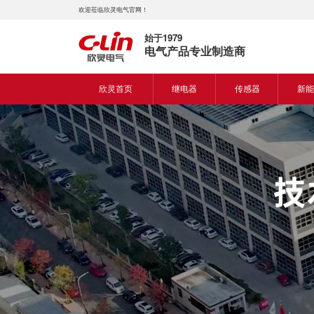
欢迎莅临欣灵电气官网！
始于1979
电气产品专业制造商
欣灵首页
继电器
传感器
新能
时间继电器
接近开关
新能
固体继电器
光电开关
新能
计数继电器
编码器
液位继电器
热电偶
电磁继电器及插座
热电阻