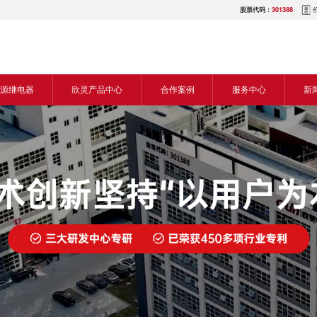
股票代码：
301388
源继电器
欣灵产品中心
合作案例
服务中心
新
源交流继电器
继电器
食品机械行业
营销网络
新
源直流继电器
传感器
机床行业
服务热线
展
电气传动与控制
塑料机械行业
电商平台
电
仪器仪表
建筑机械行业
下载中心
常
开关
包装机械行业
视频中心