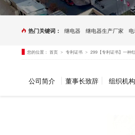
时控开关
传感器端子台
三相电力调整器系列
气缸式磁性开关
继电器
继电器生产厂家
电
热门关键词：
继电器模块系列
您的位置：
首页
专利证书
299【专利证书】一种
>
>
新能源继电器
公司简介
董事长致辞
组织机