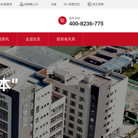
价目表查询
经销商入口
天猫
阿里巴巴
英文官网
服务热线：
400-8236-775
闻资讯
走进欣灵
投资者关系
闻动态
企业简介
会资讯
董事长致词
气百科
企业风采
见问答
专利证书
生产设备