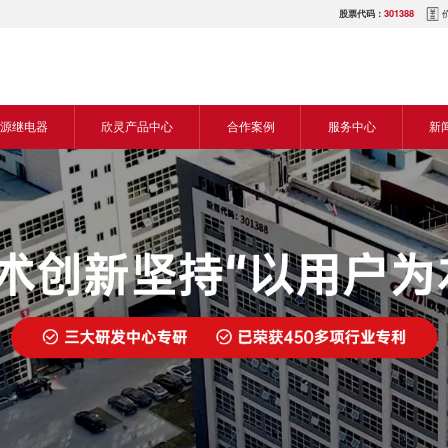
股票代码：
301388
源继电器
欣灵产品中心
合作案例
服务中心
新
源交流继电器
继电器
食品机械行业
营销网络
新
源直流继电器
传感器
机床行业
服务热线
展
电气传动与控制
塑料机械行业
电商平台
电
仪器仪表
建筑机械行业
下载中心
常
开关
包装机械行业
视频中心