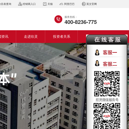
价目表查询
经销商入口
天猫
阿里巴巴
英文官网
服务热线：
400-8236-775
闻资讯
走进欣灵
投资者关系
闻动态
企业简介
会资讯
董事长致词
气百科
企业风采
见问答
专利证书
生产设备