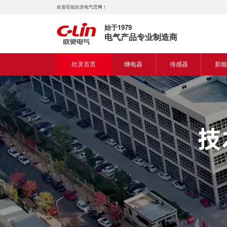
欢迎莅临欣灵电气官网！
始于1979
电气产品专业制造商
欣灵首页
继电器
传感器
新能
时间继电器
接近开关
新能
固体继电器
光电开关
新能
计数继电器
编码器
液位继电器
热电偶
电磁继电器及插座
热电阻