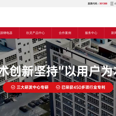
股票代码：
301388
源继电器
欣灵产品中心
合作案例
服务中心
新
源交流继电器
继电器
食品机械行业
营销网络
新
源直流继电器
传感器
机床行业
服务热线
展
电气传动与控制
塑料机械行业
电商平台
电
仪器仪表
建筑机械行业
下载中心
常
开关
包装机械行业
视频中心