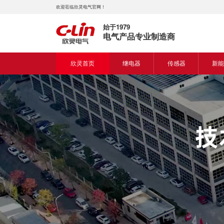
欢迎莅临欣灵电气官网！
始于1979
电气产品专业制造商
欣灵首页
继电器
传感器
新能
时间继电器
接近开关
新能
固体继电器
光电开关
新能
计数继电器
编码器
液位继电器
热电偶
电磁继电器及插座
热电阻