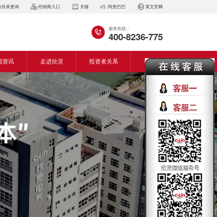
价目表查询
经销商入口
天猫
阿里巴巴
英文官网
服务热线：
400-8236-775
闻资讯
走进欣灵
投资者关系
闻动态
企业简介
会资讯
董事长致词
气百科
企业风采
见问答
专利证书
生产设备