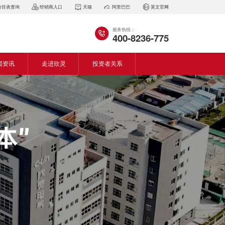
价目表查询
经销商入口
天猫
阿里巴巴
英文官网
服务热线：
400-8236-775
闻资讯
走进欣灵
投资者关系
闻动态
企业简介
会资讯
董事长致词
气百科
企业风采
见问答
专利证书
生产设备