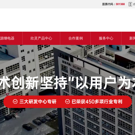
股票代码：
301388
源继电器
欣灵产品中心
合作案例
服务中心
新
源交流继电器
继电器
食品机械行业
营销网络
新
源直流继电器
传感器
机床行业
服务热线
展
电气传动与控制
塑料机械行业
电商平台
电
仪器仪表
建筑机械行业
下载中心
常
开关
包装机械行业
视频中心