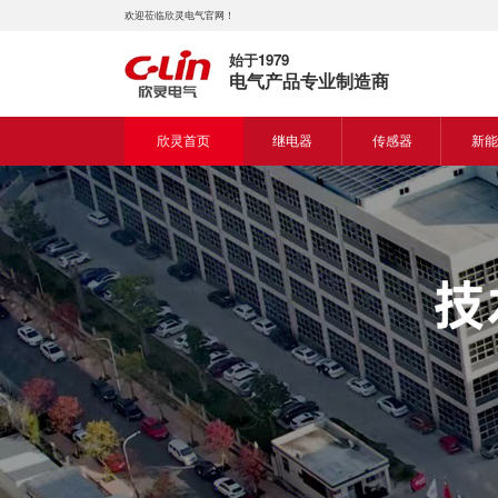
欢迎莅临欣灵电气官网！
始于1979
电气产品专业制造商
欣灵首页
继电器
传感器
新能
时间继电器
接近开关
新能
固体继电器
光电开关
新能
计数继电器
编码器
液位继电器
热电偶
电磁继电器及插座
热电阻