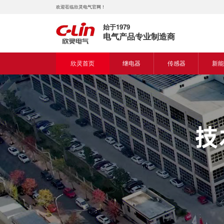
欢迎莅临欣灵电气官网！
始于1979
电气产品专业制造商
欣灵首页
继电器
传感器
新能
时间继电器
接近开关
新能
固体继电器
光电开关
新能
计数继电器
编码器
液位继电器
热电偶
电磁继电器及插座
热电阻