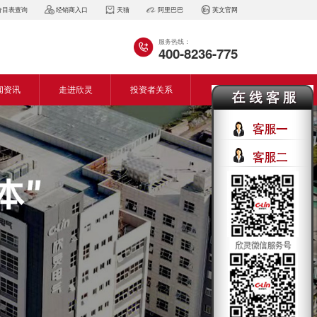
价目表查询
经销商入口
天猫
阿里巴巴
英文官网
服务热线：
400-8236-775
闻资讯
走进欣灵
投资者关系
闻动态
企业简介
会资讯
董事长致词
气百科
企业风采
见问答
专利证书
生产设备