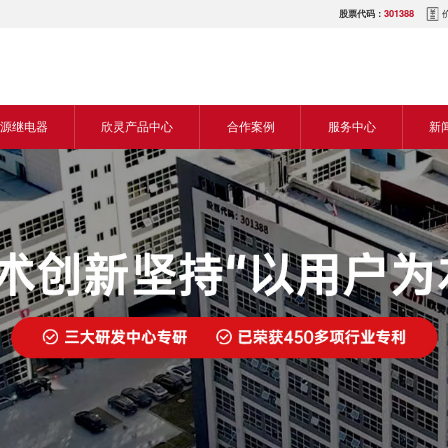
股票代码：
301388
源继电器
欣灵产品中心
合作案例
服务中心
新
源交流继电器
继电器
食品机械行业
营销网络
新
源直流继电器
传感器
机床行业
服务热线
展
电气传动与控制
塑料机械行业
电商平台
电
仪器仪表
建筑机械行业
下载中心
常
开关
包装机械行业
视频中心