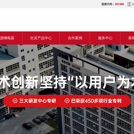
股票代码：
301388
源继电器
欣灵产品中心
合作案例
服务中心
新
源交流继电器
继电器
食品机械行业
营销网络
新
源直流继电器
传感器
机床行业
服务热线
展
电气传动与控制
塑料机械行业
电商平台
电
仪器仪表
建筑机械行业
下载中心
常
开关
包装机械行业
视频中心