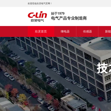
欢迎莅临欣灵电气官网！
始于1979
电气产品专业制造商
欣灵首页
继电器
传感器
新能
时间继电器
接近开关
新能
固体继电器
光电开关
新能
计数继电器
编码器
液位继电器
热电偶
电磁继电器及插座
热电阻