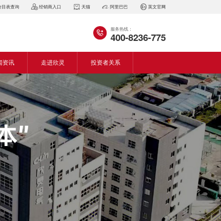
价目表查询
经销商入口
天猫
阿里巴巴
英文官网
服务热线：
400-8236-775
闻资讯
走进欣灵
投资者关系
闻动态
企业简介
会资讯
董事长致词
气百科
企业风采
见问答
专利证书
生产设备