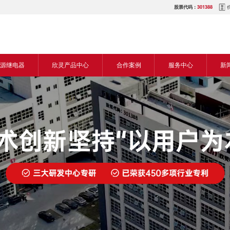
股票代码：
301388
源继电器
欣灵产品中心
合作案例
服务中心
新
源交流继电器
继电器
食品机械行业
营销网络
新
源直流继电器
传感器
机床行业
服务热线
展
电气传动与控制
塑料机械行业
电商平台
电
仪器仪表
建筑机械行业
下载中心
常
开关
包装机械行业
视频中心