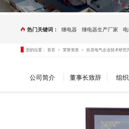
时控开关
传感器端子台
三相电力调整器系列
气缸式磁性开关
继电器
继电器生产厂家
电
热门关键词：
继电器模块系列
您的位置：
首页
荣誉资质
欣灵电气企业技术研究
>
>
新能源继电器
公司简介
董事长致辞
组织