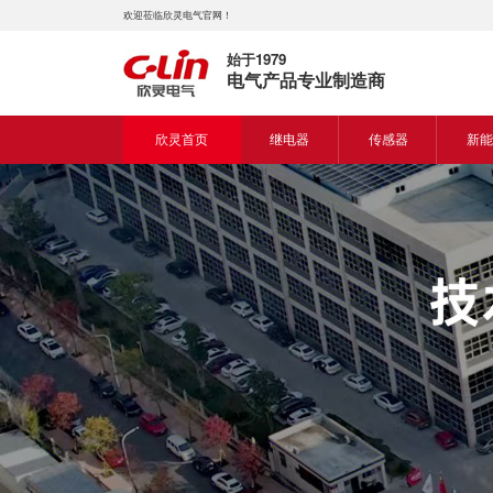
欢迎莅临欣灵电气官网！
始于1979
电气产品专业制造商
欣灵首页
继电器
传感器
新能
时间继电器
接近开关
新能
固体继电器
光电开关
新能
计数继电器
编码器
液位继电器
热电偶
电磁继电器及插座
热电阻