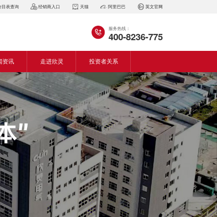
价目表查询
经销商入口
天猫
阿里巴巴
英文官网
服务热线：
400-8236-775
闻资讯
走进欣灵
投资者关系
闻动态
企业简介
会资讯
董事长致词
气百科
企业风采
见问答
专利证书
生产设备