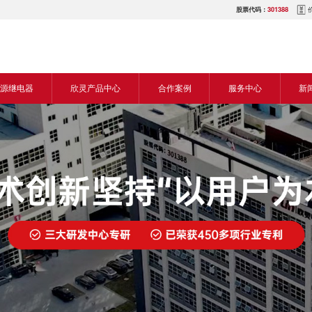
股票代码：
301388
源继电器
欣灵产品中心
合作案例
服务中心
新
源交流继电器
继电器
食品机械行业
营销网络
新
源直流继电器
传感器
机床行业
服务热线
展
电气传动与控制
塑料机械行业
电商平台
电
仪器仪表
建筑机械行业
下载中心
常
开关
包装机械行业
视频中心