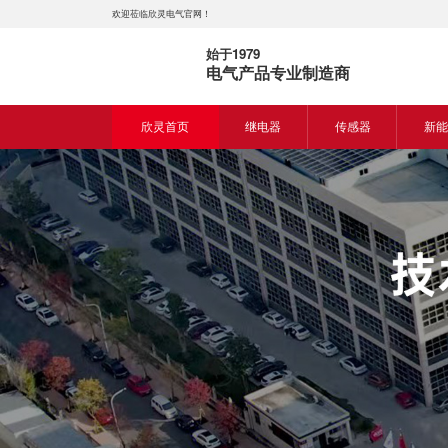
欢迎莅临欣灵电气官网！
始于1979
电气产品专业制造商
欣灵首页
继电器
传感器
新能
时间继电器
接近开关
新能
固体继电器
光电开关
新能
计数继电器
编码器
液位继电器
热电偶
电磁继电器及插座
热电阻