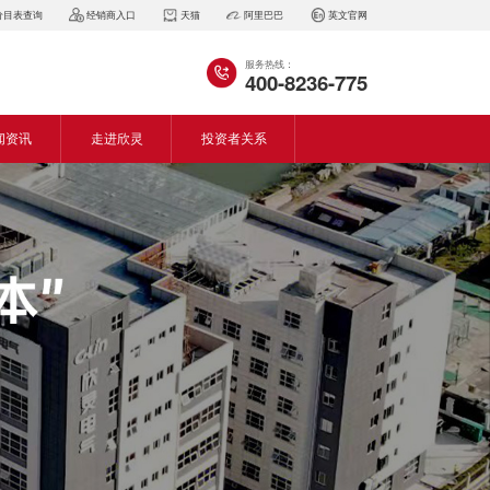
价目表查询
经销商入口
天猫
阿里巴巴
英文官网
服务热线：
400-8236-775
闻资讯
走进欣灵
投资者关系
闻动态
企业简介
会资讯
董事长致词
气百科
企业风采
见问答
专利证书
生产设备